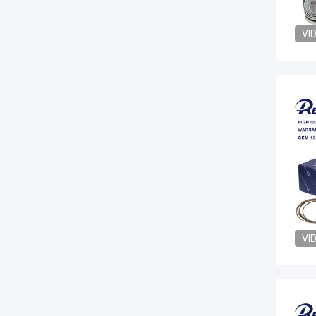
VI
VI