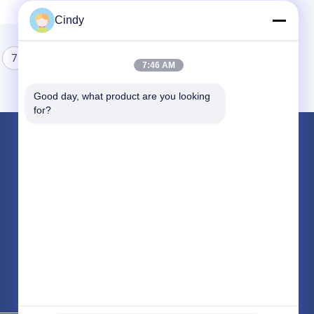
Cindy
7
8
7:46 AM
Good day, what product are you looking 
for?
পণ্য
টয়োটা অটো পার্টস
নিসান অটো পার্টস
হুন্ডাই অটো পার্টস
সব ধরনের