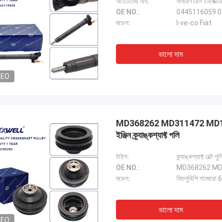
আইটেমের নাম:
সাধারণ রেল ইনজেক্টর
OE NO.:
0445116059 0
মডেল:
I-ve-co Fiat
ভালো দাম
DEO
MD368262 MD311472 MD187
ইঞ্জিন ক্র্যাঙ্কশ্যাফ্ট পলি
টাইপ:
ক্র্যাঙ্কশ্যাফ্ট বেল্ট পুল
OE NO.:
MD368262 MD
মডেল:
মিতসুবিশি পাজের
ভালো দাম
DEO