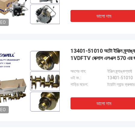
ভালো দাম
DEO
13401-51010 অটো ইঞ্জিন ক্র্যাঙ্কশ্
1VDFTV লেক্সাস এলএক্স 570 এর 
অংশের নাম:
ইঞ্জিন ক্র্যাঙ্কশ্যাফ্ট
ওই নং.:
13401-51010
গাড়ির মডেল:
টয়োটা ল্যান্ড ক্র
ভালো দাম
DEO