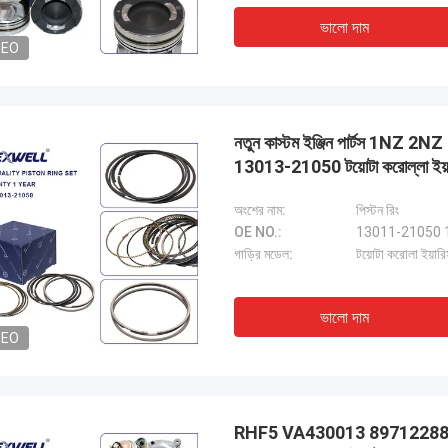
ভালো দাম
DEO
নতুন কাস্টম ইঞ্জিন পার্টস 1
13013-21050 টয়োটা করোল্লা ইয়ার
অংশের নাম:
পিস্টন রিং
OE NO.:
13011-21050 
গাড়ির মডেল:
টয়োটা করোলা ইয়
ভালো দাম
DEO
RHF5 VA430013 8971228843 নতুন 