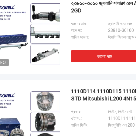
২৩৮১০-৩০১০ জ্বালানি সাধারণ রেল As
2GD
অংশের নাম:
জ্বালানী কমন রেল
অংশ নং:
23810-30100
গাড়ির মডেল:
টয়োটা হিলাক্স ল্যা
ভালো দাম
DEO
1110D114 1110D115 1110D116
STD Mitsubishi L200 4N15 
প্রকার:
পিস্টন, পিস্টন সেট
ওই নং.:
1110D114 111
গাড়ির ফিটিং:
মিতসুবিশি এল 20