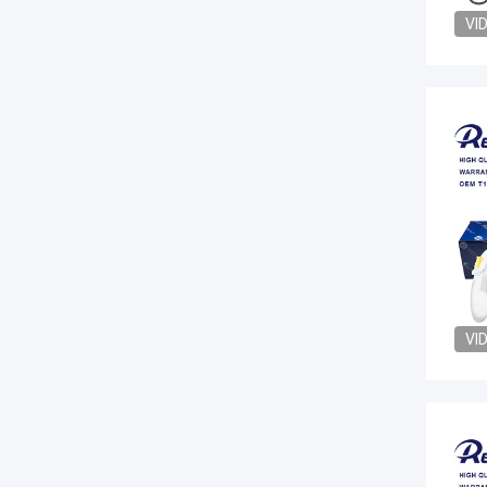
VI
VI