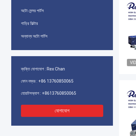
অটো সেন্সর পার্টস
গাড়ির ফিল্টার
অন্যান্য অটো পার্টস
VI
ব্যক্তি যোগাযোগ :
Rex Chan
ফোন নম্বর :
+86 13760850065
হোয়াটসঅ্যাপ :
+8613760850065
যোগাযোগ