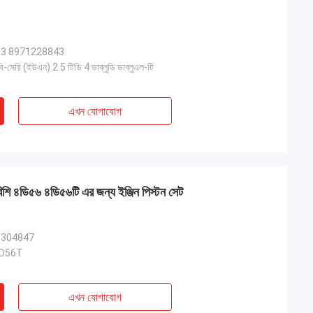
3 8971228843
 বি-সেরি (ইউএন) 2.5 টিডি 4 ডাব্লুডি ডাব্লুএল-টি
এখন যোগাযোগ
 ৪ডি৫৬ ৪ডি৫৬টি এর জন্য ইঞ্জিন পিস্টন সেট
304847
 4D56T
এখন যোগাযোগ