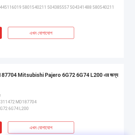
445116019 5801540211 504385557 504341488 580540211
এখন যোগাযোগ
704 Mitsubishi Pajero 6G72 6G74 L200 এর জন্য
ি
311472 MD187704
ো 6G72 6G74 L200
এখন যোগাযোগ