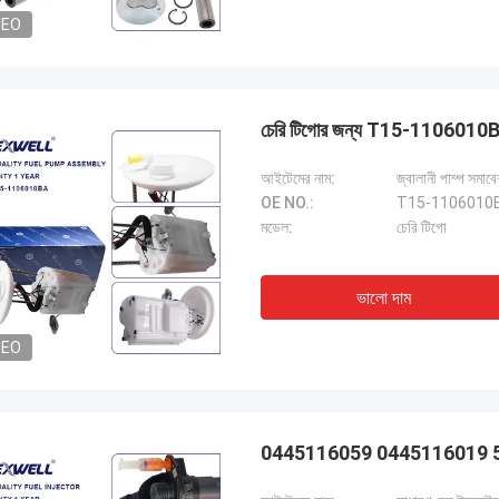
DEO
চেরি টিগোর জন্য T15-1106010BA জ
আইটেমের নাম:
জ্বালানী পাম্প সমাব
OE NO.:
T15-1106010
মডেল:
চেরি টিগো
ভালো দাম
DEO
0445116059 0445116019 58054