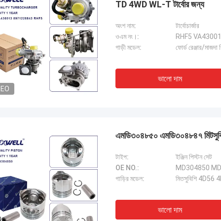
TD 4WD WL-T টার্বোর জন্য
অংশ নাম:
টার্বোচার্জার
ওএম নং।:
RHF5 VA43001
গাড়ী মডেল:
ফোর্ড রেঞ্জার/মাজদা
ভালো দাম
DEO
এমডি৩০৪৮৫০ এমডি৩০৪৮৪৭ মিটসুবিশি
টাইপ:
ইঞ্জিন পিস্টন সেট
OE NO.:
MD304850 MD
গাড়ির মডেল:
মিতসুবিশি 4D56
ভালো দাম