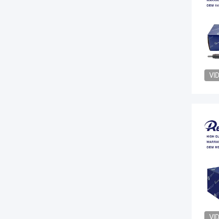
VI
VI