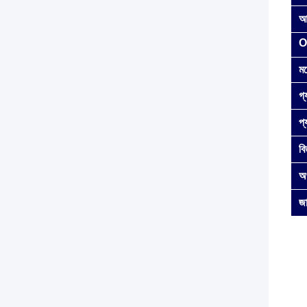
আ
O
ম
গ্য
প্
ব
অর
জা