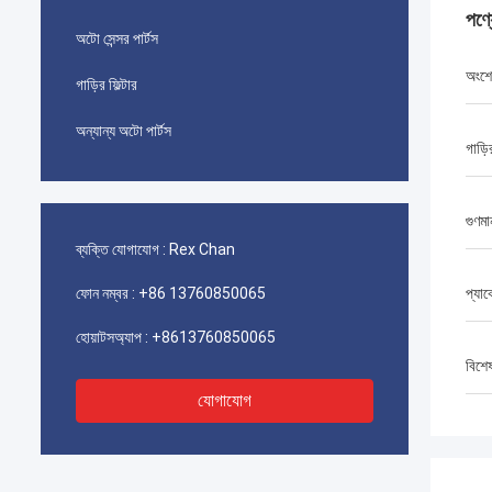
পণ্
অটো সেন্সর পার্টস
অংশে
গাড়ির ফিল্টার
অন্যান্য অটো পার্টস
গাড়
গুণমা
ব্যক্তি যোগাযোগ :
Rex Chan
ফোন নম্বর :
+86 13760850065
প্যা
হোয়াটসঅ্যাপ :
+8613760850065
বিশে
যোগাযোগ