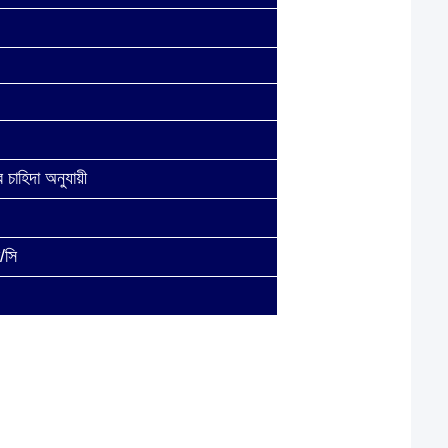
 চাহিদা অনুযায়ী
ল/সি