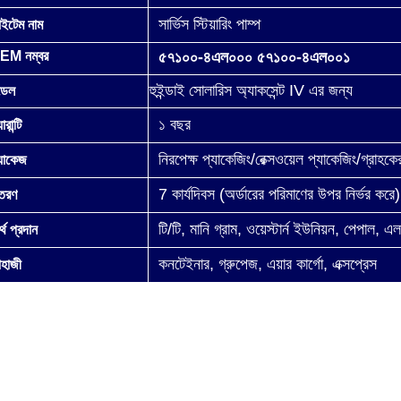
সার্ভিস স্টিয়ারিং পাম্প
ইটেম নাম
EM নম্বর
৫৭১০০-৪এল০০০ ৫৭১০০-৪এল০০১
হুইন্ডাই সোলারিস অ্যাকসেন্ট IV এর জন্য
ডেল
১ বছর
ারান্টি
নিরপেক্ষ প্যাকেজিং/রেক্সওয়েল প্যাকেজিং/গ্রাহকের
যাকেজ
7 কার্যদিবস (অর্ডারের পরিমাণের উপর নির্ভর করে)
িতরণ
টি/টি, মানি গ্রাম, ওয়েস্টার্ন ইউনিয়ন, পেপাল, এ
্থ প্রদান
কনটেইনার, গ্রুপেজ, এয়ার কার্গো, এক্সপ্রেস
হাজী