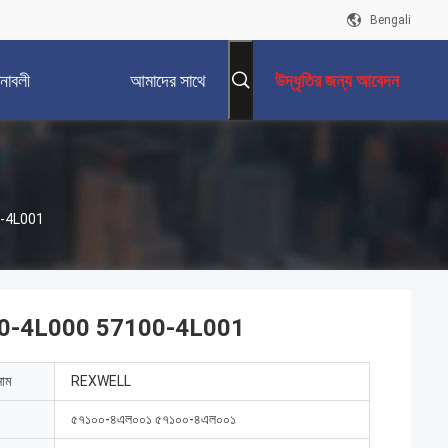
Bengali
নাবলী
আমাদের সাথে
উদ্ধৃতির জন্য আবেদন
যোগাযোগ করুন
100-4L001
ম্প 57100-4L000 57100-4L001
নাম
REXWELL
৫৭১০০-৪এল০০১ ৫৭১০০-৪এল০০১