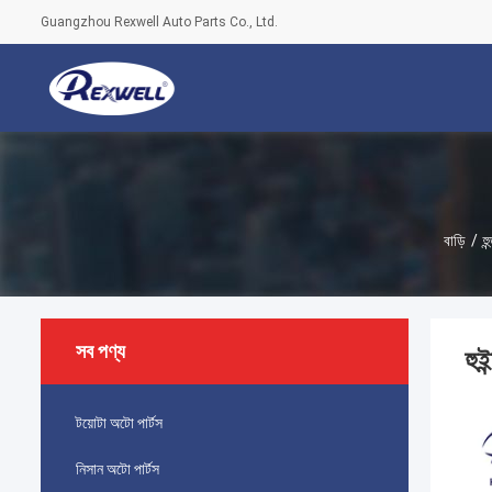
Guangzhou Rexwell Auto Parts Co., Ltd.
বাড়ি
/
হ
সব পণ্য
হু
টয়োটা অটো পার্টস
নিসান অটো পার্টস