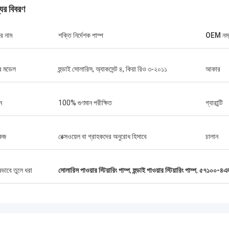
যের বিবরণ
র নাম
শক্তি নির্দেশক পাম্প
OEM নম্
ির মডেল
হুন্ডাই সোলারিস, অ্যাকসেন্ট ৪, কিয়া রিও ৩-২০১১
আকার
ন
100% গুণমান পরীক্ষিত
গ্যারান্টি
কেজ
রেক্সওয়েল বা গ্রাহকদের অনুরোধ হিসাবে
চালান
ষভাবে তুলে ধরা
সোলারিস পাওয়ার স্টিয়ারিং পাম্প
,
হুন্ডাই পাওয়ার স্টিয়ারিং পাম্প
,
৫৭১০০-৪এ