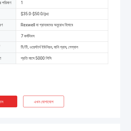
ার পরিমাণ
1
$35.0-$50.0/pc
রণ
Rexwell বা গ্রাহকদের অনুরোধ হিসাবে
7 কর্মদিবস
টি/টি, ওয়েস্টার্ন ইউনিয়ন, মানি গ্রাম, পেপ্যাল
া
প্রতি মাসে 5000 পিসি
াম
এখন যোগাযোগ