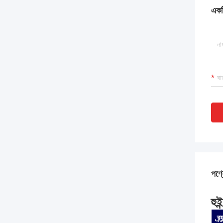
একটি
পণ্য
হু
ব্র্