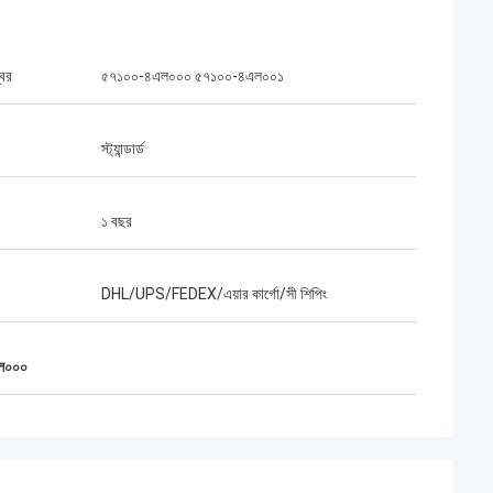
বর
৫৭১০০-৪এল০০০ ৫৭১০০-৪এল০০১
স্ট্যান্ডার্ড
১ বছর
DHL/UPS/FEDEX/এয়ার কার্গো/সী শিপিং
ল০০০