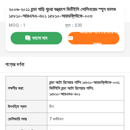
২০০৬-২০১১ হন্ডা গাড়ি খুচরা যন্ত্রাংশ ভিটিইসি সোলিনয়েড স্পুল ভালভ
১৫৮১০-আরএনএ-এ০১ ১৫৮১০-আরডব্লিউকে-০০৩
MOQ：1
মূল্য：$30
আমাদের সাথে যোগাযোগ
ভালো দাম
করুন
পণ্যের বর্ণনা
হন্ডা অটো রিপেয়ার পার্টস ১৫৮১০-আরডব্লিউকে-০০৩
,
লক্ষণীয় করা:
ভিটিইসি হন্ডা অটো রিপেয়ার পার্টস
,
১৫৮১০-আরএনএ-এ০১
উৎপত্তি স্থল
চীন
ডেলিভারি সময়
7 কর্মদিবস