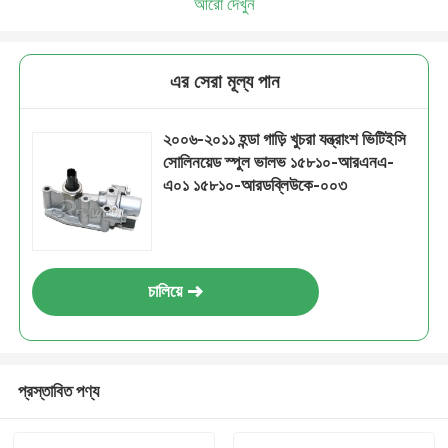
আরো দেখুন
এর সেরা মূল্য পান
২০০৬-২০১১ হন্ডা গাড়ি খুচরা যন্ত্রাংশ ভিটিইসি
সোলিনয়েড স্পুল ভালভ ১৫৮১০-আরএনএ-
এ০১ ১৫৮১০-আরডব্লিউকে-০০৩
চালিয়ে
প্রস্তাবিত পণ্য