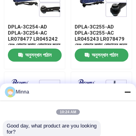
আমাদের সম্বন্ধে
DPLA-3C254-AD
DPLA-3C255-AD
DPLA-3C254-AC
DPLA-3C255-AC
কারখানা পরিদর্শন
LR078477 LR045242
LR045243 LR078479
রেঞ্জ রোভার ল্যান্ড রোভারের জন্য
রেঞ্জ রোভার ল্যান্ড রোভারের জন্য
পিছনের সামনের নিম্ন নিয়ন্ত্রণ
লোয়ার কন্ট্রোল আর্ম
অনুসন্ধান পাঠান
অনুসন্ধান পাঠান
গুণমান নিয়ন্ত্রণ
বাহু
আমাদের সাথে যোগাযোগ
Minna
খবর
10:24 AM
মামলা
Good day, what product are you looking 
for?
একটি উদ্ধৃতি অনুরোধ করুন
রেঞ্জ রোভার ল্যান্ড রোভারের জন্য
LR034220 LR045245