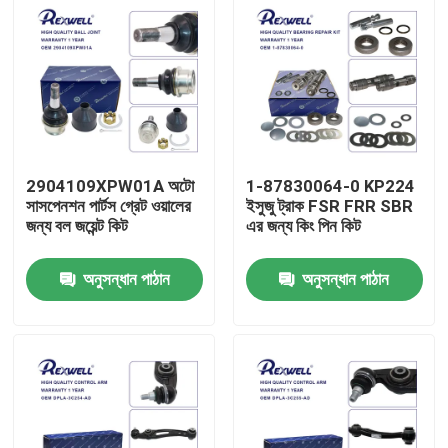
2904109XPW01A অটো
1-87830064-0 KP224
সাসপেনশন পার্টস গ্রেট ওয়ালের
ইসুজু ট্রাক FSR FRR SBR
জন্য বল জয়েন্ট কিট
এর জন্য কিং পিন কিট
অনুসন্ধান পাঠান
অনুসন্ধান পাঠান
বাড়ি
পণ্য
ভিডিও