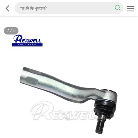
2
/
5