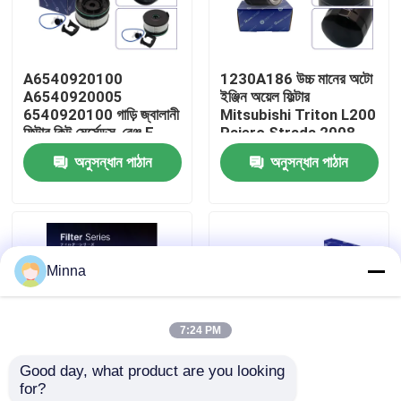
আমাদের সম্বন্ধে
A6540920100
1230A186 উচ্চ মানের অটো
A6540920005
ইঞ্জিন অয়েল ফিল্টার
কারখানা পরিদর্শন
6540920100 গাড়ি জ্বালানী
Mitsubishi Triton L200
ফিল্টার কিট মের্সেডস-বেঞ্জ E
Pajero Strada 2008-
W213 E220D এর জন্য
2015 এর জন্য
অনুসন্ধান পাঠান
অনুসন্ধান পাঠান
গুণমান নিয়ন্ত্রণ
আমাদের সাথে যোগাযোগ
Minna
খবর
7:24 PM
মামলা
Good day, what product are you looking 
for?
একটি উদ্ধৃতি অনুরোধ করুন
AR05.101 টয়োটা পিকআপ
17801-0L040 C33017