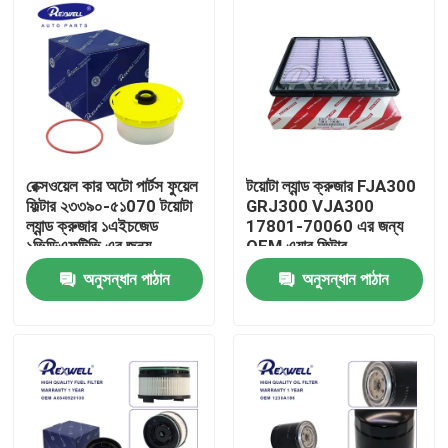
রেক্সওয়েল কার অটো পার্টস ফুয়েল
টয়োটা ল্যান্ড ক্রুজার FJA300
ফিল্টার ২৩৩৯০-৫১070 টয়োটা
GRJ300 VJA300
ল্যান্ড ক্রুজার ১এইচজেড
17801-70060 এর জন্য
১ভিডিএফটিভি এর জন্য
OEM এয়ার ফিল্টার
1780170060
অনুসন্ধান পাঠান
অনুসন্ধান পাঠান
বাড়ি
পণ্য
ভিডিও