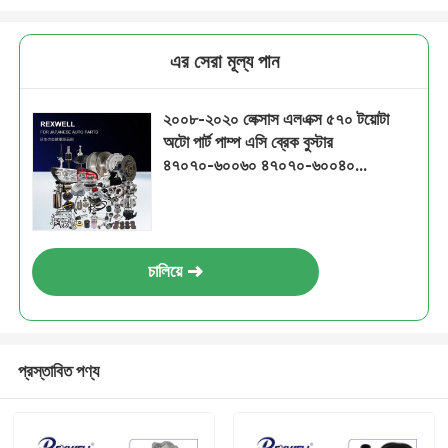
এর সেরা মূল্য পান
২০০৮-২০২০ লেক্সাস এলএক্স ৫৭০ টয়োটা
অটো পার্ট পাম্প এসি ব্রেক বুস্টার
৪৭০৭০-৬০০৬০ ৪৭০৭০-৬০০৪০
৪৭৯৬০-৬০০১০
চালিয়ে
প্রস্তাবিত পণ্য