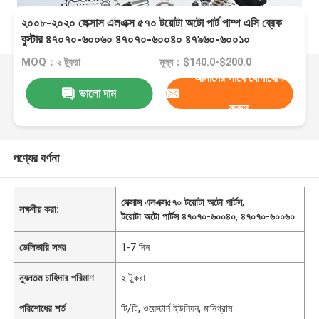
২০০৮-২০২০ লেক্সাস এলএক্স ৫৭০ টয়োটা অটো পার্ট পাম্প এসি ব্রেক
বুস্টার ৪৭০৭০-৬০০৬০ ৪৭০৭০-৬০০৪০ ৪৭৯৬০-৬০০১০
MOQ：২ টুকরা
মূল্য：$140.0-$200.0
আমাদের সাথে যোগাযোগ
ভালো দাম
করুন
পণ্যের বর্ণনা
লেক্সাস এলএক্স৫৭০ টয়োটা অটো পার্টস
,
লক্ষণীয় করা:
টয়োটা অটো পার্টস ৪৭০৭০-৬০০৪০
,
৪৭০৭০-৬০০৬০
ডেলিভারি সময়
1-7 দিন
ন্যূনতম চাহিদার পরিমাণ
২ টুকরা
পরিশোধের শর্ত
টি/টি, ওয়েস্টার্ন ইউনিয়ন, মানিগ্রাম