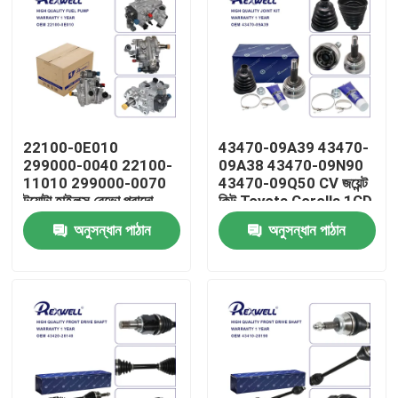
22100-0E010
43470-09A39 43470-
299000-0040 22100-
09A38 43470-09N90
11010 299000-0070
43470-09Q50 CV জয়েন্ট
টয়োটা হাইলুক্স রেভো প্রাদো
কিট Toyota Corolla 1CD
ফর্চুনার 1GD 2GD এর জন্য
1ND 1ZZ Avensis 1AZ
অনুসন্ধান পাঠান
অনুসন্ধান পাঠান
ডিজেল ফুয়েল পাম্প অ্যাসেম্বলি
2AZ এর জন্য
বাড়ি
পণ্য
ভিডিও