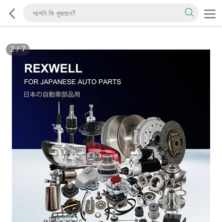
2
/
7