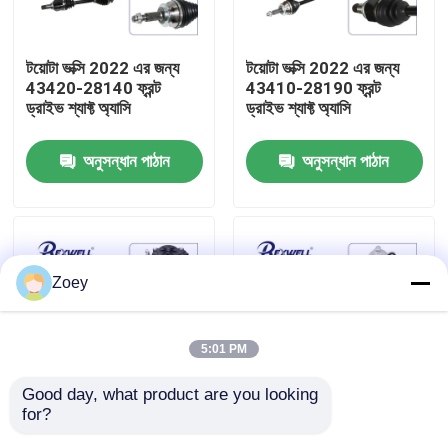
আমাদের সম্বন্ধে
টয়োটা ভক্সি 2022 এর জন্য
টয়োটা ভক্সি 2022 এর জন্য
43420-28140 ফ্রন্ট
43410-28190 ফ্রন্ট
ড্রাইভ শ্যাফ্ট অ্যাসি
ড্রাইভ শ্যাফ্ট অ্যাসি
কারখানা পরিদর্শন
অনুসন্ধান পাঠান
অনুসন্ধান পাঠান
গুণমান নিয়ন্ত্রণ
আমাদের সাথে যোগাযোগ
Zoey
খবর
5:01 PM
মামলা
Good day, what product are you looking 
for?
36410-34015 36410-
44310-26380 44310-
একটি উদ্ধৃতি অনুরোধ করুন
34010 টয়োটা ফোররানার
26390 44310-0K020