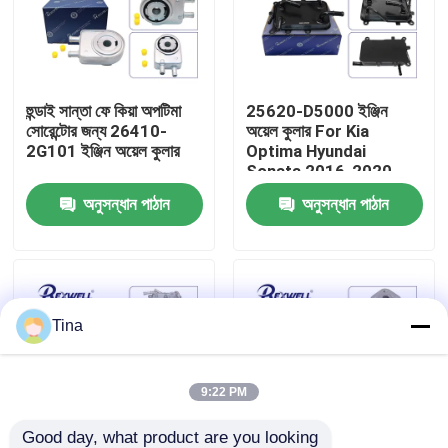
আমাদের সম্বন্ধে
হুন্ডাই সান্তা ফে কিয়া অপটিমা
25620-D5000 ইঞ্জিন
কারখানা পরিদর্শন
সোরেন্টোর জন্য 26410-
অয়েল কুলার For Kia
2G101 ইঞ্জিন অয়েল কুলার
Optima Hyundai
Sonata 2016-2020
গুণমান নিয়ন্ত্রণ
অনুসন্ধান পাঠান
অনুসন্ধান পাঠান
আমাদের সাথে যোগাযোগ
খবর
Tina
মামলা
9:22 PM
একটি উদ্ধৃতি অনুরোধ করুন
Good day, what product are you looking 