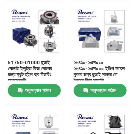
51750-01000 হুন্ডাই
২৬৪১০-২এস০১০
সোনাটা ইলান্ট্রা কিয়া সোলের
২৬৪১০-২এস০০০ ইঞ্জিন অয়েল
জন্য ফ্রন্ট হুইল হাব বিয়ারিং
কুলার জন্য হুন্ডাই সান্তা ফে
অ্যাসেম্বলি
টুকসন কিয়া সরেন্টো
অনুসন্ধান পাঠান
অনুসন্ধান পাঠান
বাড়ি
পণ্য
ভিডিও