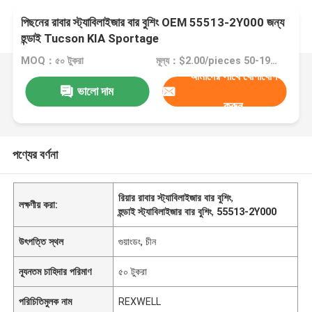
পিছনের রাবার স্ট্যাবিলাইজার বার বুশিং OEM 55513-2Y000 জন্য
হুন্ডাই Tucson KIA Sportage
MOQ：৫০ টুকরা
মূল্য：$2.00/pieces 50-199 pieces
আমাদের সাথে যোগাযোগ
ভালো দাম
করুন
পণ্যের বর্ণনা
রিয়ার রাবার স্ট্যাবিলাইজার বার বুশিং
,
লক্ষণীয় করা:
হুন্ডাই স্ট্যাবিলাইজার বার বুশিং
,
55513-2Y000
উৎপত্তি স্থল
গুয়াংডং, চীন
ন্যূনতম চাহিদার পরিমাণ
৫০ টুকরা
পরিচিতিমুলক নাম
REXWELL