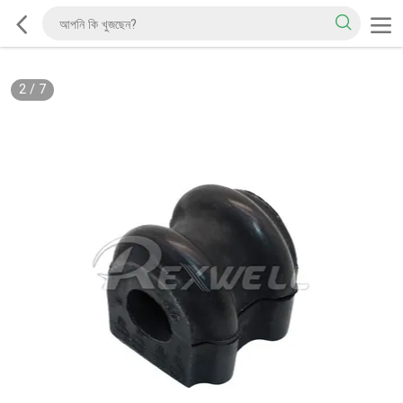
2
/
7