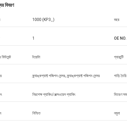
যের বিবরণ
ল
1000 (KP3_)
বছর
1
OE NO.
র ফিটমেন্ট
টয়োটা
গ্যারান্টি
ার
ক্র্যাঙ্কশ্যাফ্ট পজিশন সেন্সর, ক্র্যাঙ্কশ্যাফ্ট পজিশন সেন্সর
গাড়ি তৈরি
িং
নিরপেক্ষ প্যাকিং/রেক্সওয়েল প্যাকিং
বিতরণ সময
ন
নিশ্চিত
নমুনা