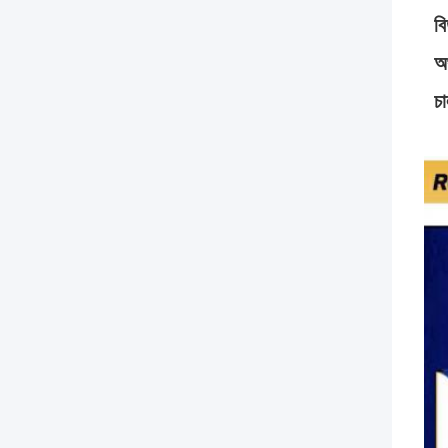
ব
অর
চা
পণ্য