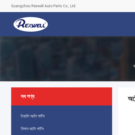
Guangzhou Rexwell Auto Parts Co., Ltd.
ব
সব পণ্য
অট
টয়োটা অটো পার্টস
নিসান অটো পার্টস