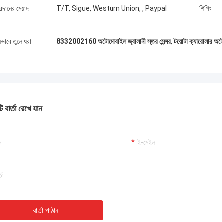
্রদানের মেয়াদ
T/T, Sigue, Westurn Union, , Paypal
শিপিং
ষভাবে তুলে ধরা
8332002160 অটোমোবাইল জ্বালানী স্তর সেন্সর
,
টয়োটা ক্যারোলার অটো
 বার্তা রেখে যান
বার্তা পাঠান