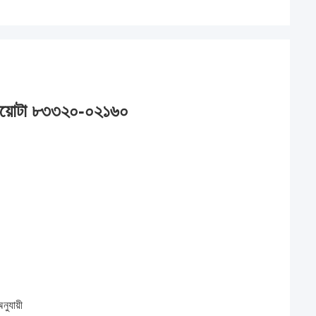
য়োটা
৮৩৩২০-০২১৬০
নুযায়ী