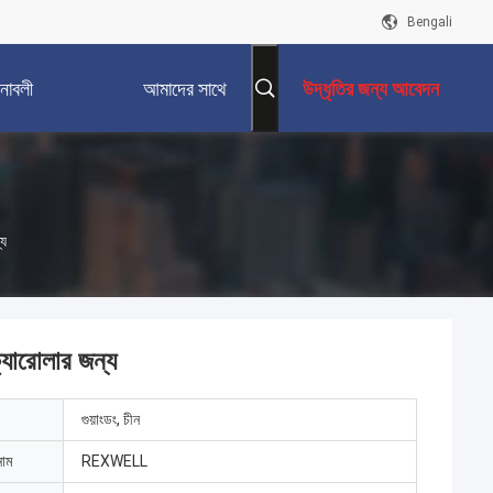
Bengali
নাবলী
আমাদের সাথে
উদ্ধৃতির জন্য আবেদন
যোগাযোগ করুন
্য
যারোলার জন্য
গুয়াংডং, চীন
নাম
REXWELL