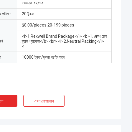
৮৩৩২০-০২১৬০
ার পরিমাণ
20 টুকরা
$8.00/pieces 20-199 pieces
<i>1.Rexwell Brand Package</i> <b>1. রেক্সওয়েল
রণ
ব্র্যান্ড প্যাকেজ</b><br> <i>2.Neutral Packing</i>
<
া
10000 টুকরা/টুকরা প্রতি মাসে
াম
এখন যোগাযোগ