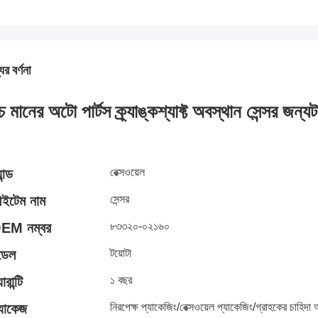
ের বর্ণনা
চ মানের অটো পার্টস ক্র্যাঙ্কশ্যাফ্ট অবস্থান সেন্সর জন্য
ট
্যান্ড
রেক্সওয়েল
ইটেম নাম
সেন্সর
EM নম্বর
৮৩৩২০-০২১৬০
ডেল
টয়োটা
ারান্টি
১ বছর
্যাকেজ
নিরপেক্ষ প্যাকেজিং/রেক্সওয়েল প্যাকেজিং/গ্রাহকের চাহিদা অ