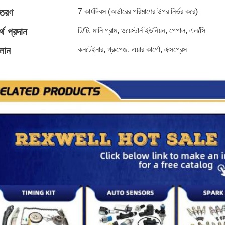
িতরণ
7 কার্যদিবস (অর্ডারের পরিমাণের উপর নির্ভর করে)
্থ প্রদান
টি/টি, মানি গ্রাম, ওয়েস্টার্ন ইউনিয়ন, পেপাল, এল/সি
লান
কনটেইনার, গ্রুপেজ, এয়ার কার্গো, এক্সপ্রেস
 প্রস্তাব করুন