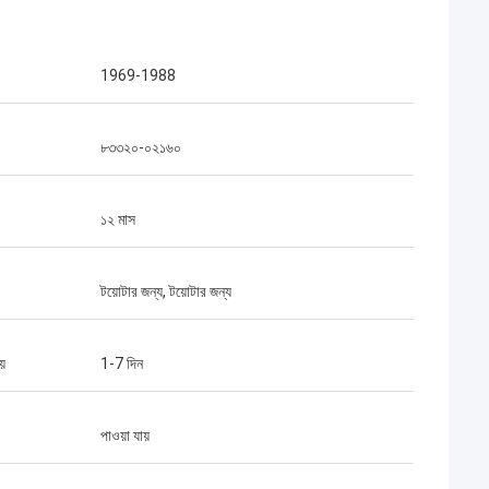
1969-1988
৮৩৩২০-০২১৬০
১২ মাস
টয়োটার জন্য, টয়োটার জন্য
়
1-7 দিন
পাওয়া যায়