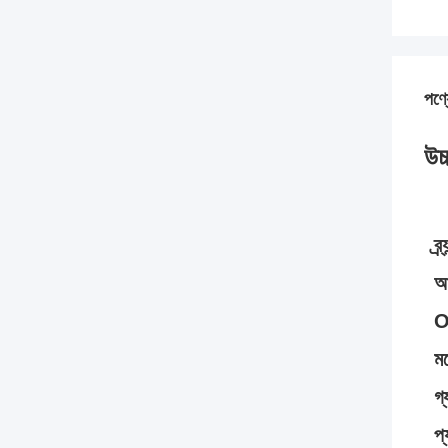
পণ্য
উচ্
ব্র
আ
O
ম
গ্য
প