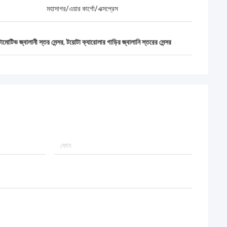
মহাসাগর/এয়ার কার্গো/এক্সপ্রেস
মোটিভ জ্বালানী স্তর সেন্সর
,
টয়োটা ক্যারোলার গাড়ির জ্বালানি স্তরের সেন্সর