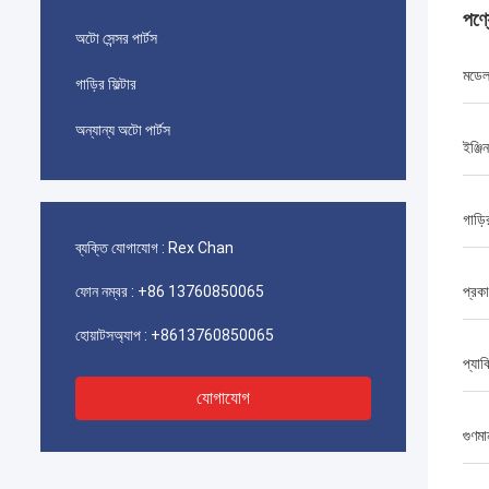
পণ্
অটো সেন্সর পার্টস
মডে
গাড়ির ফিল্টার
অন্যান্য অটো পার্টস
ইঞ্জিন
গাড়ি
ব্যক্তি যোগাযোগ :
Rex Chan
ফোন নম্বর :
+86 13760850065
প্রক
হোয়াটসঅ্যাপ :
+8613760850065
প্যাক
যোগাযোগ
গুণমা