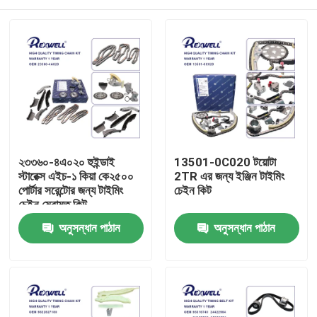
২৩৩৬০-৪এ০২০ হুইন্ডাই
13501-0C020 টয়োটা
স্টারেক্স এইচ-১ কিয়া কে২৫০০
2TR এর জন্য ইঞ্জিন টাইমিং
পোর্টার সরেন্টোর জন্য টাইমিং
চেইন কিট
চেইন মেরামত কিট
বাড়ি
অনুসন্ধান পাঠান
অনুসন্ধান পাঠান
পণ্য
ভিডিও