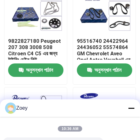
আমাদের সম্বন্ধে
কারখানা পরিদর্শন
9822827180 Peugeot
95516740 24422964
207 308 3008 508
24436052 55574864
Citroen C4 C5 এর জন্য
GM Chevrolet Aveo
গুণমান নিয়ন্ত্রণ
টাইমিং চেইন কিট
Opel Astra Vauxhall এর
জন্য OEM টাইমিং বেল্ট কিট
অনুসন্ধান পাঠান
অনুসন্ধান পাঠান
আমাদের সাথে যোগাযোগ
খবর
Zoey
মামলা
10:36 AM
একটি উদ্ধৃতি অনুরোধ করুন