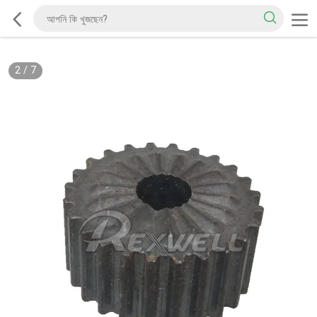
2
/
7