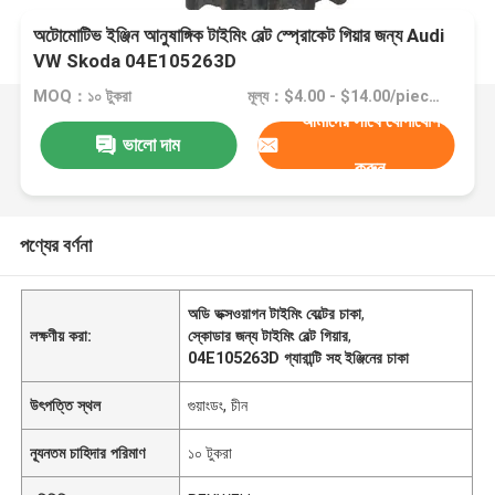
অটোমোটিভ ইঞ্জিন আনুষাঙ্গিক টাইমিং বেল্ট স্প্রোকেট গিয়ার জন্য Audi
VW Skoda 04E105263D
MOQ：১০ টুকরা
মূল্য：$4.00 - $14.00/pieces
আমাদের সাথে যোগাযোগ
ভালো দাম
করুন
পণ্যের বর্ণনা
অডি ভক্সওয়াগন টাইমিং বেল্টের চাকা
,
লক্ষণীয় করা:
স্কোডার জন্য টাইমিং বেল্ট গিয়ার
,
04E105263D গ্যারান্টি সহ ইঞ্জিনের চাকা
উৎপত্তি স্থল
গুয়াংডং, চীন
ন্যূনতম চাহিদার পরিমাণ
১০ টুকরা