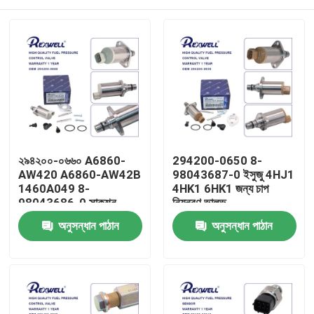
২৯৪২০০-০৬৬০ A6860-
294200-0650 8-
AW420 A6860-AW42B
98043687-0 ইসুজু 4HJ1
1460A049 8-
4HK1 6HK1 জন্য চাপ
98043686-0 সাকশন
নিয়ন্ত্রণ ভালভ
কন্ট্রোল ভালভ নিসান আলমেড়া
বাড়ি
অনুসন্ধান পাঠান
অনুসন্ধান পাঠান
নাভারা এনপি300 এক্স-ট্রেইল
প্রিমেরা মিতসুবিশির জন্য
পণ্য
ভিডিও