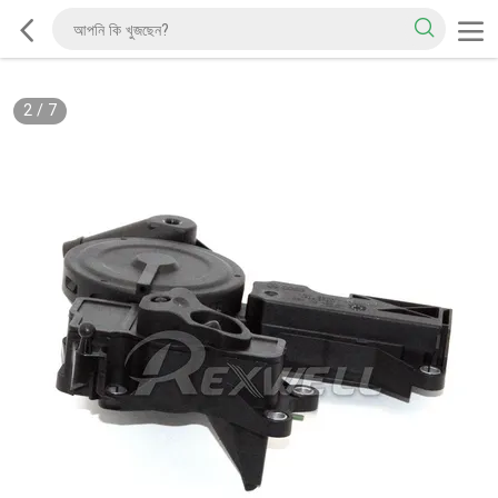
2
/
7