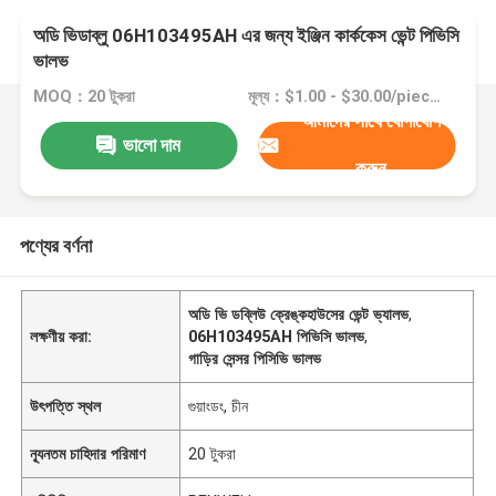
অডি ভিডাব্লু 06H103495AH এর জন্য ইঞ্জিন কার্ককেস ভেন্ট পিভিসি
ভালভ
MOQ：20 টুকরা
মূল্য：$1.00 - $30.00/pieces
আমাদের সাথে যোগাযোগ
ভালো দাম
করুন
পণ্যের বর্ণনা
অডি ভি ডব্লিউ ক্রেঙ্কহাউসের ভেন্ট ভ্যালভ
,
লক্ষণীয় করা:
06H103495AH পিভিসি ভালভ
,
গাড়ির সেন্সর পিসিভি ভালভ
উৎপত্তি স্থল
গুয়াংডং, চীন
ন্যূনতম চাহিদার পরিমাণ
20 টুকরা