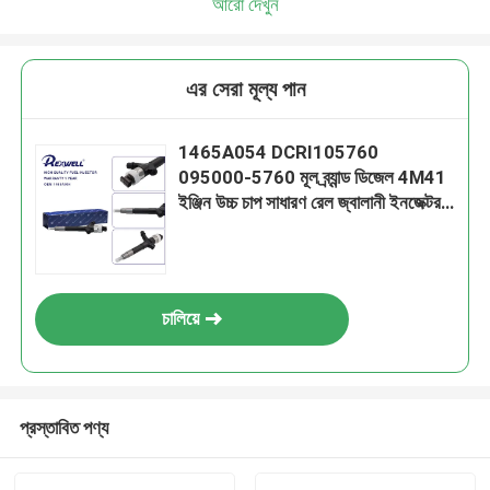
আরো দেখুন
এর সেরা মূল্য পান
1465A054 DCRI105760
095000-5760 মূল ব্র্যান্ড ডিজেল 4M41
ইঞ্জিন উচ্চ চাপ সাধারণ রেল জ্বালানী ইনজেক্টর
নজল সমাবেশ Mitsubishi Pajero L200
জন্য
চালিয়ে
প্রস্তাবিত পণ্য