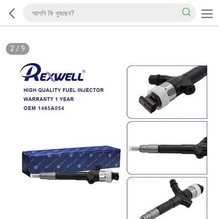
2
/
9