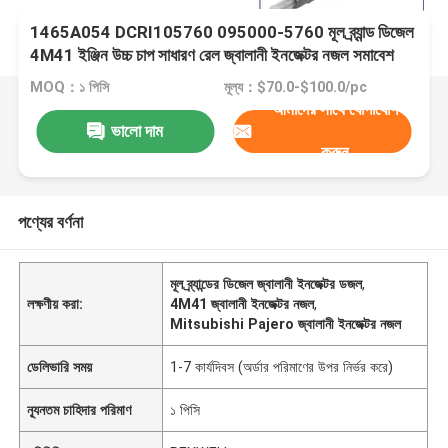
1465A054 DCRI105760 095000-5760 মূল ব্র্যান্ড ডিজেল
4M41 ইঞ্জিন উচ্চ চাপ সাধারণ রেল জ্বালানী ইনজেক্টর নজল সমাবেশ
Mitsubishi Pajero L200 জন্য
MOQ：১ পিসি
মূল্য：$70.0-$100.0/pc
আমাদের সাথে যোগাযোগ
ভালো দাম
করুন
পণ্যের বর্ণনা
মূল ব্র্যান্ডের ডিজেল জ্বালানী ইনজেক্টর ডজল
,
লক্ষণীয় করা:
4M41 জ্বালানী ইনজেক্টর নজল
,
Mitsubishi Pajero জ্বালানী ইনজেক্টর নজল
ডেলিভারি সময়
1-7 কার্যদিবস (অর্ডার পরিমাণের উপর নির্ভর করে)
ন্যূনতম চাহিদার পরিমাণ
১ পিসি