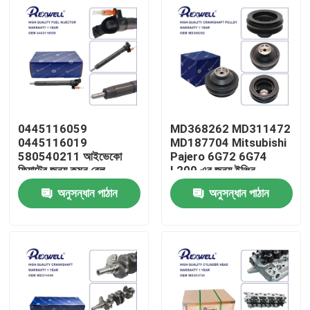
0445116059
MD368262 MD311472
0445116019
MD187704 Mitsubishi
580540211 আইভেকো
Pajero 6G72 6G74
ফিয়াটের জন্য কমন রেল
L200 এর জন্য ইঞ্জিন
ইনজেক্টর
ক্র্যাঙ্কশ্যাফ্ট পলি
অনুসন্ধান পাঠান
অনুসন্ধান পাঠান
বাড়ি
পণ্য
ভিডিও