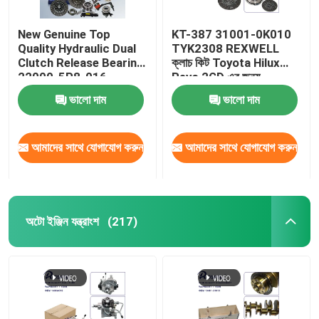
New Genuine Top
KT-387 31001-0K010
Quality Hydraulic Dual
TYK2308 REXWELL
Clutch Release Bearing
ক্লাচ কিট Toyota Hilux
22000-5P8-016
Revo 2GD এর জন্য
22000-5P8-036 for
ভালো দাম
ভালো দাম
Honda ভেজেল ক্লাচ কিট
220005P8036
আমাদের সাথে যোগাযোগ করুন
আমাদের সাথে যোগাযোগ করুন
অটো ইঞ্জিন যন্ত্রাংশ
(217)