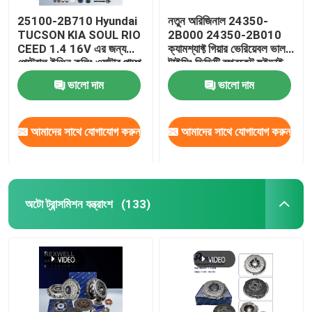
25100-2B710 Hyundai
নতুন অরিজিনাল 24350-
TUCSON KIA SOUL RIO
2B000 24350-2B010
CEED 1.4 16V এর জন্য
ক্যামশ্যাফ্ট গিয়ার ভেরিয়েবল ভালভ
পেট্রোল ইঞ্জিন কুলিং ওয়াটার পাম্প
টাইমিং ভিভিটি স্প্রকেট হুইন্ডাই
কিয়া সুল জি 4 এফসি টাইমিং
ভালো দাম
ভালো দাম
চেইন কিটের জন্য
আমাদের সাথে যোগাযোগ করুন
আমাদের সাথে যোগাযোগ করুন
অটো ট্রান্সমিশন যন্ত্রাংশ
(133)