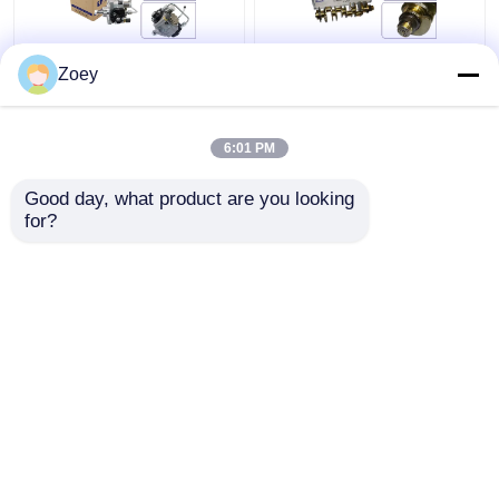
1460A096 1460A095
13401-51010 অটো ইঞ্জিন
Zoey
29400-2340 294000-
ক্র্যাঙ্কশ্যাফ্ট সমাবেশ টয়োটা ল্যান্ড
2330 Mitsubishi Triton
ক্রুজার 200 ভি 8 ভিডিজে
L200 2.4L 4N15 ডিজেলের
200 1VDFTV লেক্সাস
6:01 PM
জন্য জ্বালানী ইনজেকশন পাম্প
এলএক্স 570 এর জন্য
ভালো দাম
ভালো দাম
সমাবেশ
Good day, what product are you looking 
for?
আমাদের সাথে যোগাযোগ করুন
আমাদের সাথে যোগাযোগ করুন
আরো দেখুন
বাড়ি
আমাদের সম্পর্কে
আমাদের সাথে যোগাযোগ করুন
Desktop Site
সাইট ম্যাপ
গোপনীয়তা নীতি