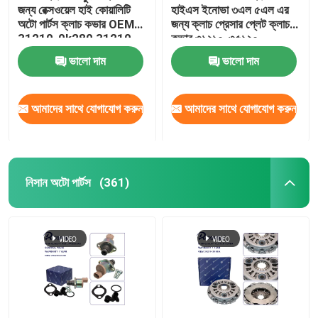
জন্য রেক্সওয়েল হাই কোয়ালিটি
হাইএস ইনোভা ৩এল ৫এল এর
অটো পার্টস ক্লাচ কভার OEM
জন্য ক্লাচ প্রেসার প্লেট ক্লাচ
গাড়ির ফিল্টার
31210-0k280 31210-
কভার ৩১২১০-৩৫১২০
0K281
ভালো দাম
ভালো দাম
অন্যান্য অটো পার্টস
আমাদের সাথে যোগাযোগ করুন
আমাদের সাথে যোগাযোগ করুন
নিসান অটো পার্টস
(361)