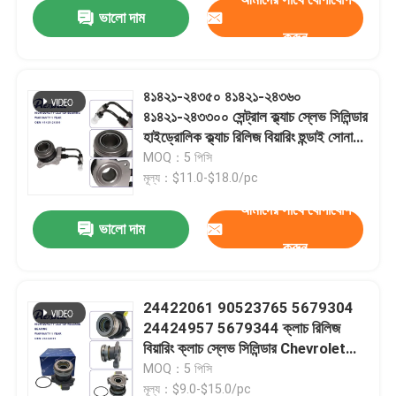
ভালো দাম
করুন
৪১৪২১-২৪৩৫০ ৪১৪২১-২৪৩৬০
৪১৪২১-২৪৩৩০০ সেন্ট্রাল ক্ল্যাচ স্লেভ সিলিন্ডার
হাইড্রোলিক ক্ল্যাচ রিলিজ বিয়ারিং হুন্ডাই সোনাটা
০৬-১৩ সান্তা ফে ০৭-১২ টুকসন ১০ কিয়া
MOQ：5 পিসি
স্পোর্টেজ আর১০
মূল্য：$11.0-$18.0/pc
আমাদের সাথে যোগাযোগ
ভালো দাম
করুন
বাড়ি
24422061 90523765 5679304
24424957 5679344 ক্লাচ রিলিজ
পণ্য
বিয়ারিং ক্লাচ স্লেভ সিলিন্ডার Chevrolet
GM Opel Saab এর জন্য
MOQ：5 পিসি
ভিডিও
মূল্য：$9.0-$15.0/pc