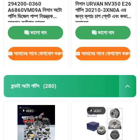
294200-0360
নিসান URVAN NV350 E26
A6860VM09A নিসান অটো
পার্টস 30210-3XN0A এর
পার্টস ডিজেল পাম্প নিয়ন্ত্রক
জন্য ক্লাচ চাপ প্লেট এবং কভার
সাকশন কন্ট্রোল ভালভ
সমাবেশ
294200-0160
ভালো দাম
ভালো দাম
আমাদের সাথে যোগাযোগ করুন
আমাদের সাথে যোগাযোগ করুন
হুন্ডাই অটো পার্টস
(280)