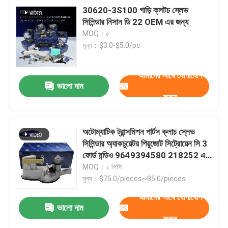
30620-3S100 গাড়ি ক্লটচ স্লেভ
সিলিন্ডার নিসান ডি 22 OEM এর জন্য
MOQ：৫
মূল্য：$3.0-$5.0/pc
আমাদের সাথে যোগাযোগ
ভালো দাম
করুন
অটোম্যাটিক ট্রান্সমিশন পার্টস ক্লাচ স্লেভ
সিলিন্ডার অ্যাকচুয়েটর পিয়ুজোট সিট্রোয়েন সি 3
ফোর্ড মন্ডিও 9649394580 218252 এর
জন্য সমাবেশ
MOQ：২ পিসি
মূল্য：$75.0/pieces~85.0/pieces
আমাদের সাথে যোগাযোগ
ভালো দাম
করুন