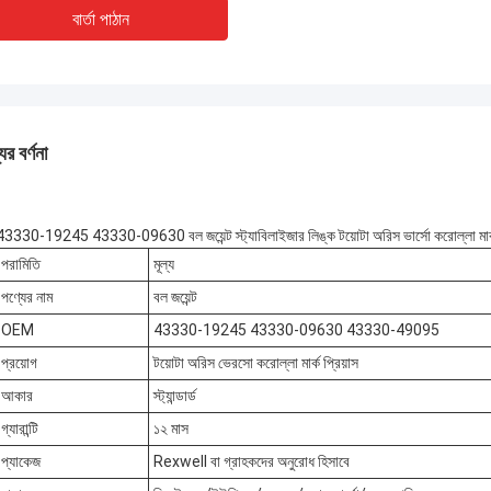
বার্তা পাঠান
ের বর্ণনা
43330-19245 43330-09630 বল জয়েন্ট স্ট্যাবিলাইজার লিঙ্ক টয়োটা অরিস ভার্সো করোল্লা মার্ক 
পরামিতি
মূল্য
পণ্যের নাম
বল জয়েন্ট
OEM
43330-19245 43330-09630 43330-49095
প্রয়োগ
টয়োটা অরিস ভেরসো করোল্লা মার্ক প্রিয়াস
আকার
স্ট্যান্ডার্ড
গ্যারান্টি
১২ মাস
প্যাকেজ
Rexwell বা গ্রাহকদের অনুরোধ হিসাবে