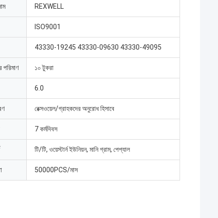
নাম
REXWELL
ISO9001
43330-19245 43330-09630 43330-49095
ার পরিমাণ
১০ টুকরা
6.0
রণ
রেক্সওয়েল/গ্রাহকদের অনুরোধ হিসাবে
7 কর্মদিবস
টি/টি, ওয়েস্টার্ন ইউনিয়ন, মানি গ্রাম, পেপ্যাল
া
50000PCS/মাস