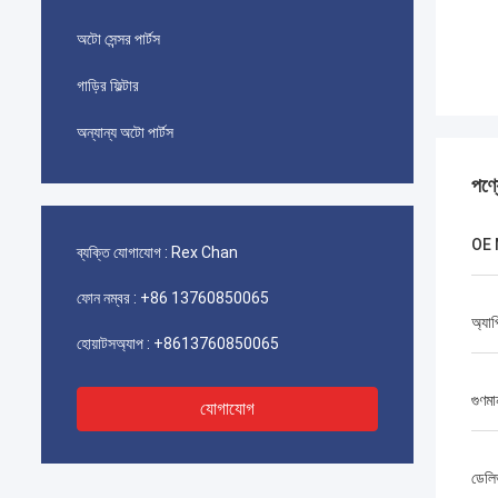
অটো সেন্সর পার্টস
গাড়ির ফিল্টার
অন্যান্য অটো পার্টস
পণ্
OE 
ব্যক্তি যোগাযোগ :
Rex Chan
ফোন নম্বর :
+86 13760850065
অ্যা
হোয়াটসঅ্যাপ :
+8613760850065
গুণমা
যোগাযোগ
ডেলি