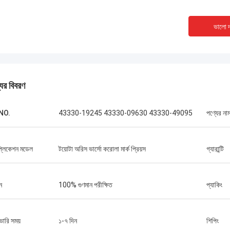
ভালো দ
যের বিবরণ
NO.
43330-19245 43330-09630 43330-49095
পণ্যের না
প্লিকেশন মডেল
টয়োটা অরিস ভার্সো করোলা মার্ক প্রিয়স
গ্যারান্টি
ন
100% গুণমান পরীক্ষিত
প্যাকিং
ভারি সময়
১-৭ দিন
শিপিং