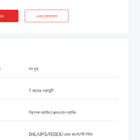
াম
এখন যোগাযোগ
ম
বল যুগ্ম
1 বছরের ওয়ারেন্টি
নিরপেক্ষ প্যাকিং/রেক্সওয়েল প্যাকিং
DHL/UPS/FEDEX/এয়ার কার্গো/সী শিপিং