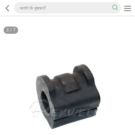
2
/
7