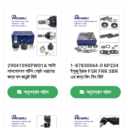
2904109XPW01A অটো
1-87830064-0 KP224
সাসপেনশন পার্টস গ্রেট ওয়ালের
ইসুজু ট্রাক FSR FRR SBR
জন্য বল জয়েন্ট কিট
এর জন্য কিং পিন কিট
বাড়ি
অনুসন্ধান পাঠান
অনুসন্ধান পাঠান
পণ্য
ভিডিও