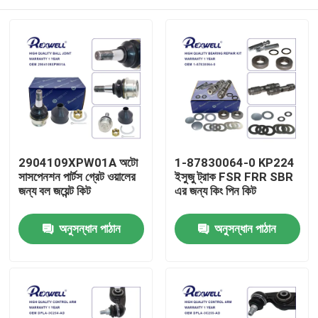
2904109XPW01A অটো
1-87830064-0 KP224
সাসপেনশন পার্টস গ্রেট ওয়ালের
ইসুজু ট্রাক FSR FRR SBR
জন্য বল জয়েন্ট কিট
এর জন্য কিং পিন কিট
বাড়ি
অনুসন্ধান পাঠান
অনুসন্ধান পাঠান
পণ্য
ভিডিও