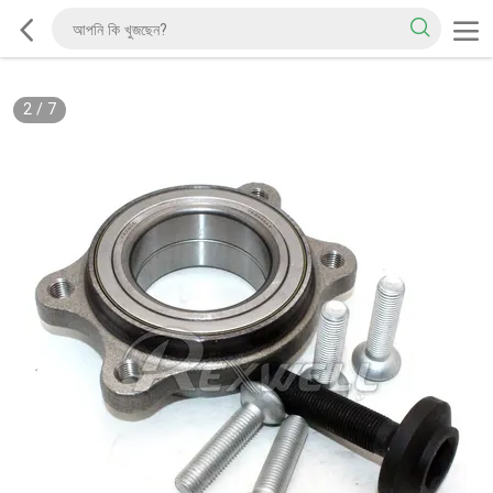
2
/
7