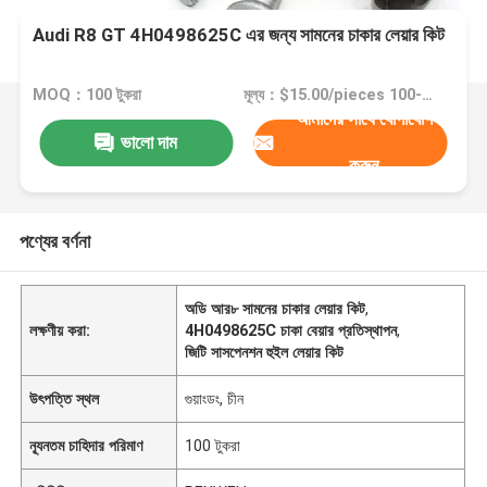
Audi R8 GT 4H0498625C এর জন্য সামনের চাকার লেয়ার কিট
MOQ：100 টুকরা
মূল্য：$15.00/pieces 100-499 pieces
আমাদের সাথে যোগাযোগ
ভালো দাম
করুন
পণ্যের বর্ণনা
অডি আর৮ সামনের চাকার লেয়ার কিট
,
লক্ষণীয় করা:
4H0498625C চাকা বেয়ার প্রতিস্থাপন
,
জিটি সাসপেনশন হুইল লেয়ার কিট
উৎপত্তি স্থল
গুয়াংডং, চীন
ন্যূনতম চাহিদার পরিমাণ
100 টুকরা